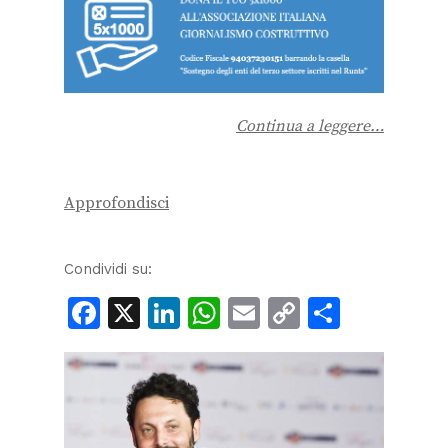
Continua a leggere…
Approfondisci
Condividi su:
Facebook
X
LinkedIn
WhatsApp
Email
Copy
Condiv
Link