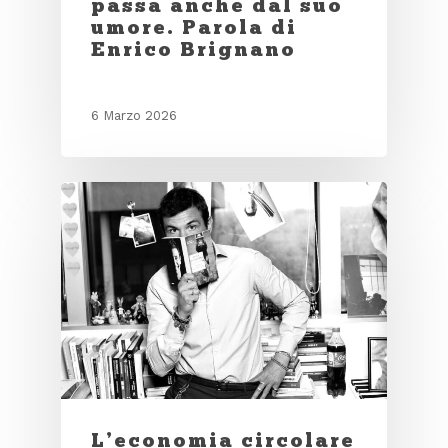
passa anche dal suo
umore. Parola di
Enrico Brignano
6 Marzo 2026
L’economia circolare