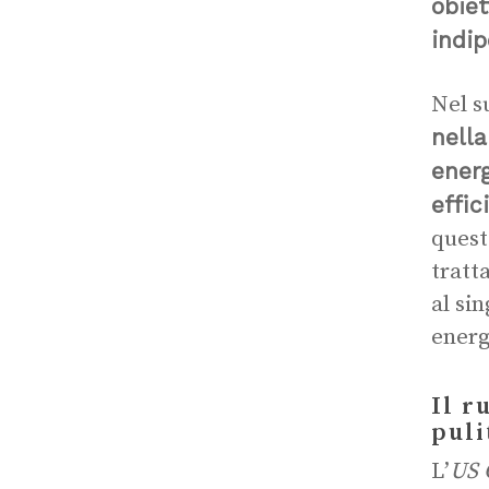
obiet
indip
Nel s
nella
energ
effic
queste
tratt
al si
energi
Il r
puli
L’
US 