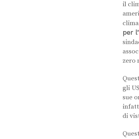
il cl
ameri
clima
per l
sinda
assoc
zero 
Quest
gli U
sue o
infat
di vi
Quest