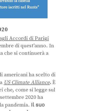
020
agli Accordi di Parigi
vembre di quest’anno. In
da che si continuerà a
 americani ha scelto di
.
la
US Climate Alliance
È
i che, come si legge sul
23 settembre 2020 ha
Il suo
e la pandemia.