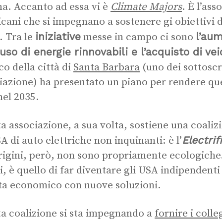
ima. Accanto ad essa vi è
Climate Majors
. È l’ass
cani che si impegnano a sostenere gi obiettivi 
iniziative
l’aum
. Tra le
messe in campo ci sono
’uso di energie rinnovabili e l’acquisto di veic
co della città di
Santa Barbara
(uno dei sottoscr
iazione) ha presentato un piano per rendere que
nel 2035.
a associazione, a sua volta, sostiene una coaliz
Electrif
SA di auto elettriche non inquinanti: è l’
rigini, però, non sono propriamente ecologiche. 
ti, è quello di far diventare gli USA indipendenti
sta economico con nuove soluzioni.
a coalizione si sta impegnando a
fornire i colle