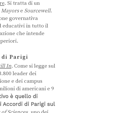
re
. Si tratta di un
e Mayors
e
Sourcewell
.
ione governativa
educativi in tutto il
zazione che intende
uperiori.
di Parigi
ll In
.
Come si legge sul
3.800 leader dei
zione e dei campus
ilioni di americani e 9
tivo è quello di
i Accordi di Parigi sul
 of Sciences
, uno dei