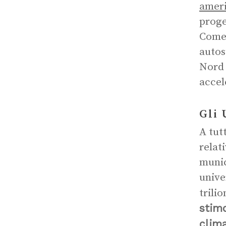
ameri
proge
Come 
autos
Nord
accel
Gli 
A tut
relat
munic
unive
trili
stimo
clim