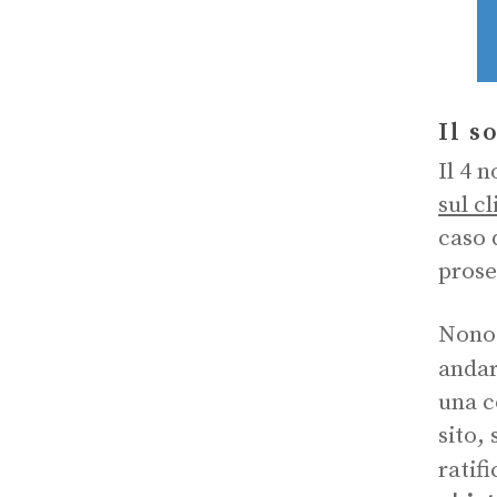
Il s
Il 4 
sul c
caso 
prose
Nonos
andar
una c
sito,
ratif