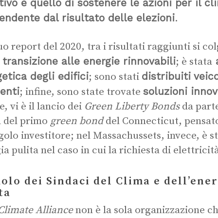
tivo è quello di sostenere le azioni per il c
endente dal risultato delle elezioni
.
uo report del 2020, tra i risultati raggiunti si co
 transizione alle energie rinnovabili
a
; è stata
etica degli edifici
distribuiti veic
; sono stati
ienti
soluzioni innov
; infine, sono state trovate
, vi è il lancio dei
Green Liberty Bonds
da part
a del primo
green bond
del Connecticut, pensato
ngolo investitore; nel Massachussets, invece, è st
a pulita nel caso in cui la richiesta di elettricit
uolo dei Sindaci del Clima e dell’ener
ta
Climate Alliance
non è la sola organizzazione ch