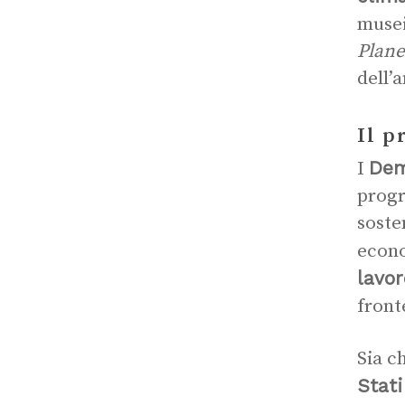
musei
Plane
dell’
Il p
Dem
I
progr
soste
econ
lavor
front
Sia c
Stati