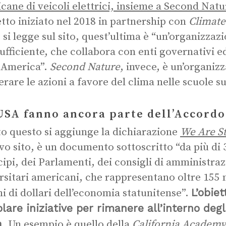
cane di veicoli elettrici, insieme a Second Natu
tto iniziato nel 2018 in partnership con
Climat
si legge sul sito, quest’ultima è “un’organizzaz
ufficiente, che collabora con enti governativi ed 
 America”.
Second Nature
, invece, è un’organiz
erare le azioni a favore del clima nelle scuole s
USA fanno ancora parte dell’Accordo 
to questo si aggiunge la dichiarazione
We Are Sti
ivo sito, è un documento sottoscritto “da più di 
ipi, dei Parlamenti, dei consigli di amministra
rsitari americani, che rappresentano oltre 155 m
L’obiet
oni di dollari dell’economia statunitense”.
lare iniziative per rimanere all’interno degl
a
. Un esempio è quello della
California Academy