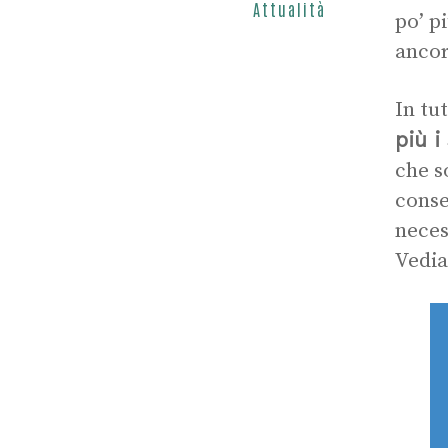
Attualità
po’ p
ancor
In tu
più i
che s
conse
neces
Vedia