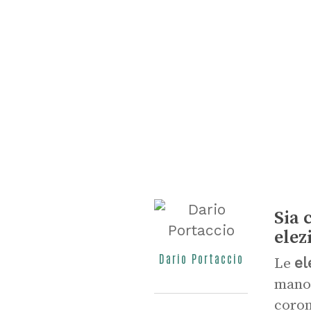
Sia 
elez
Dario Portaccio
el
Le
mano 
coron