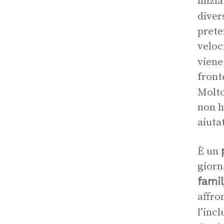
inizi
diver
prete
veloc
viene
front
Molto
non h
aiutat
È un
giorn
fami
affro
l’inc