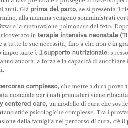
a dalla fase prenatale e prosegue attraverso perc
prima del parto
si anni. Già
, se si presenta il r
rmine, alla mamma vengono somministrati corti
izzare la maturazione polmonare del feto. Dopo
terapia intensiva neonatale (T
 ricoverato in
e a tutte le sue necessità, fino a che non è in gr
supporto nutrizionale
 importante è il
: spess
anno ancora la forza e la capacità di succhiare i
i.
percorso complesso
, che mette a dura prova t
ata mondiale per i nati prematuri viene ribadita
ly centered care,
un modello di cura che sostie
ntano sfide psicologiche complesse. Tra i provve
lusione della famiglia nel percorso di cura, c’è i