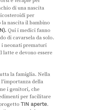
orsi e terapie per
ischio di una nascita
costeroidi per
 la nascita il bambino
IN).
Qui i medici fanno
ado di cavarsela da solo.
o i neonati prematuri
l latte e devono essere
utta la famiglia. Nella
 l’importanza della
ne i genitori, che
dimenti per facilitare
TIN aperte
l progetto
.