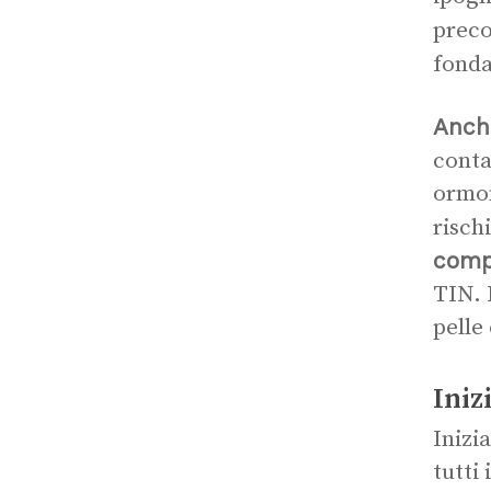
preco
fonda
Anch
conta
ormon
risch
comp
TIN. 
pelle
Iniz
Inizi
tutti 