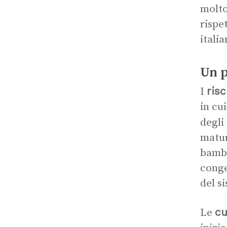
molto
rispe
itali
Un p
ris
I
in cu
degli
matur
bambi
conge
del s
cu
Le