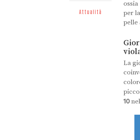
ossia
Attualità
per l
pelle 
Gior
viol
La gi
coinv
color
picco
10
nel