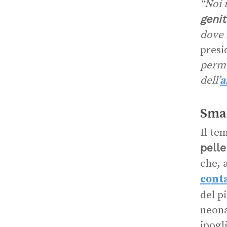
“Noi 
genit
dove 
presi
perme
dell’
a
Smal
Il te
pelle
che, 
cont
del p
neona
ipogl