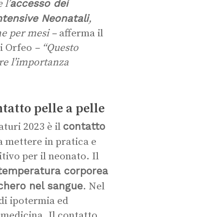
accesso dei
 l’
Intensive Neonatali
,
he per mesi –
afferma il
gi Orfeo
– “Questo
ere l’importanza
tatto pelle a pelle
contatto
aturi 2023 è il
a mettere in pratica e
ivo per il neonato. Il
a temperatura corporea
cchero nel sangue
. Nel
di ipotermia ed
a medicina. Il contatto