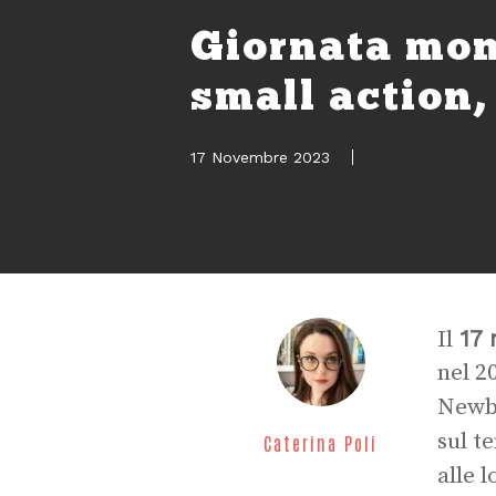
Giornata mon
small action,
17 Novembre 2023
17 
Il
nel 2
Newbo
sul t
Caterina Poli
alle 