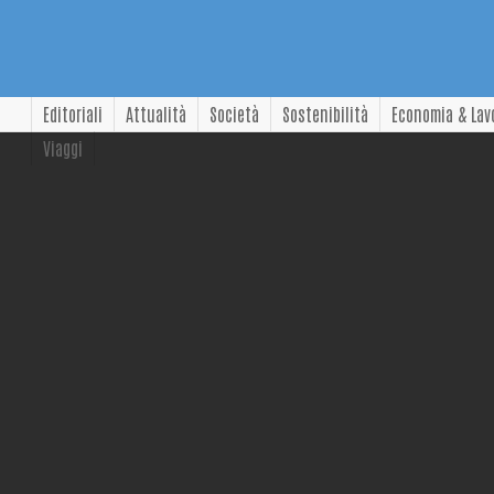
Editoriali
Attualità
Società
Sostenibilità
Economia & Lav
Viaggi