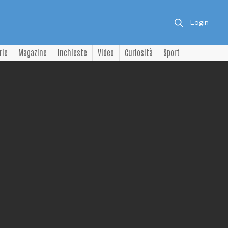
Login
rie
Magazine
Inchieste
Video
Curiosità
Sport