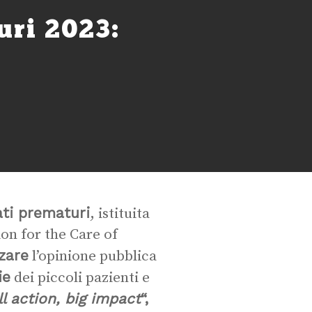
uri 2023:
ati prematuri
, istituita
on for the Care of
zare
l’opinione pubblica
ie
dei piccoli pazienti e
l action, big impact
“,