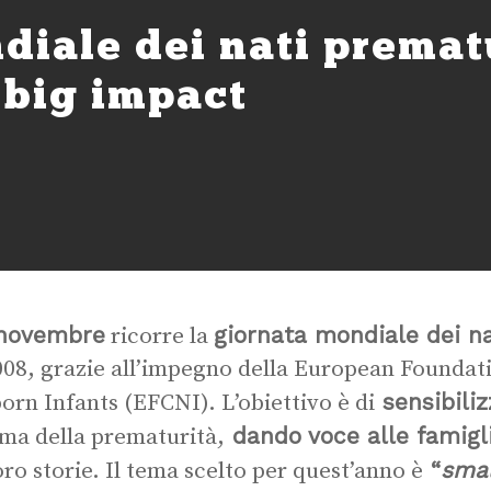
diale dei nati premat
 big impact
novembre
giornata mondiale dei n
ricorre la
008, grazie all’impegno della European Foundati
sensibiliz
rn Infants (EFCNI). L’obiettivo è di
dando voce alle famigl
ema della prematurità,
“
smal
loro storie. Il tema scelto per quest’anno è