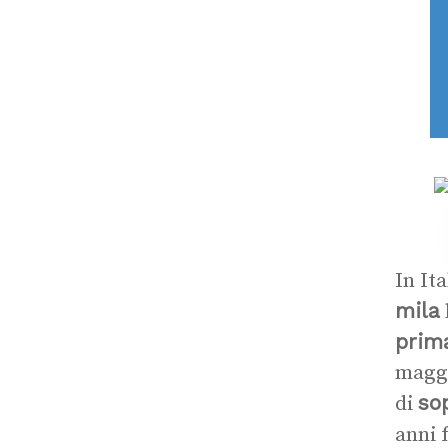
In It
mila
prima
maggi
so
di
anni f