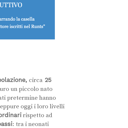
polazione,
25
circa
uro un piccolo nato
nati pretermine hanno
eppure oggi i loro livelli
ordinari
rispetto ad
bassi
: tra i neonati