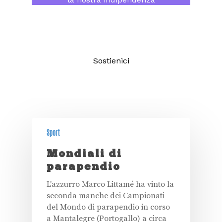
consentendoci di continuare a fare
un giornalismo di qualità aperto a
tutti.
Sostienici
Sport
Mondiali di
parapendio
L'azzurro Marco Littamé ha vinto la
seconda manche dei Campionati
del Mondo di parapendio in corso
a Mantalegre (Portogallo) a circa