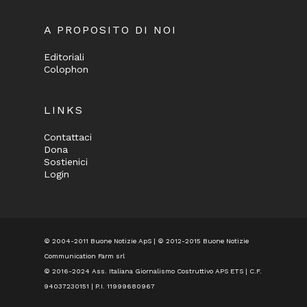
A PROPOSITO DI NOI
Editoriali
Colophon
LINKS
Contattaci
Dona
Sostienici
Login
© 2004-2011 Buone Notizie ApS | © 2012-2015 Buone Notizie
Communication Farm srl
© 2016-2024
Ass. Italiana Giornalismo Costruttivo APS ETS
| C.F.
94037230151 | P.I. 11999680967