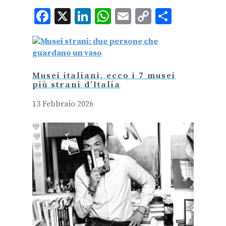
Facebook
X
LinkedIn
WhatsApp
Email
Copy
Condiv
Link
Musei italiani, ecco i 7 musei
più strani d’Italia
13 Febbraio 2026