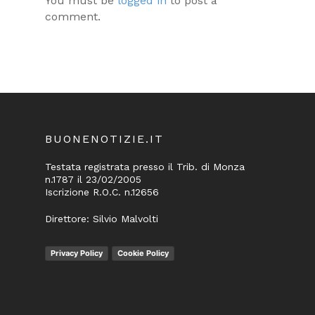
You must be
logged in
to post a
comment.
BUONENOTIZIE.IT
Testata registrata presso il Trib. di Monza
n.1787 il 23/02/2005
Iscrizione R.O.C. n.12656
Direttore: Silvio Malvolti
Privacy Policy
Cookie Policy