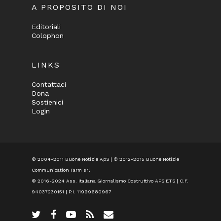
A PROPOSITO DI NOI
Editoriali
Colophon
LINKS
Contattaci
Dona
Sostienici
Login
© 2004-2011 Buone Notizie ApS | © 2012-2015 Buone Notizie
Communication Farm srl
© 2016-2024
Ass. Italiana Giornalismo Costruttivo APS ETS
| C.F.
94037230151 | P.I. 11999680967