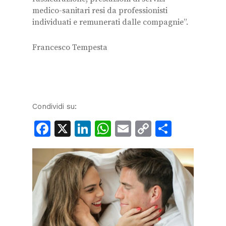
medico-sanitari resi da professionisti
individuati e remunerati dalle compagnie”.
Francesco Tempesta
Condividi su:
Facebook
X
LinkedIn
WhatsApp
Email
Copy
Condiv
Link