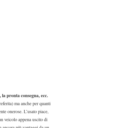
, la pronta consegna, ecc.
preferita) ma anche per quanti
nte onerose. L’usato piace,
un veicolo appena uscito di
n ancora più vantaggi da un