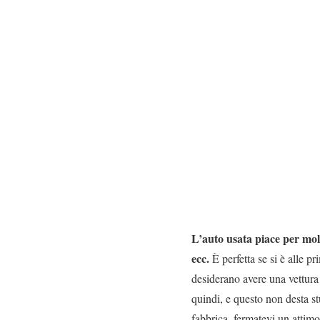
L
’auto usata piace per molti
ecc.
È perfetta se si è alle p
desiderano avere una vettura
quindi, e questo non desta st
fabbrica, fermatevi un attimo