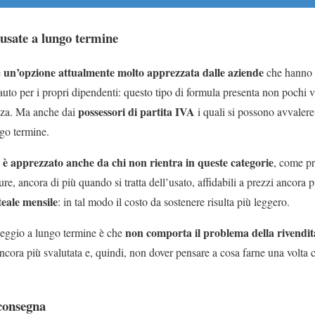
 usate a lungo termine
un
’opzione attualmente molto apprezzata dalle aziende
è
che hanno 
uto per i propri dipendenti: questo tipo di formula presenta non pochi v
possessori di partita IVA
zza. Ma anche dai
i quali si possono avvalere 
ngo termine.
e è apprezzato anche da chi non rientra in queste categorie
, come pr
e, ancora di più quando si tratta dell’usato, affidabili a prezzi ancora 
teale mensile
: in tal modo il costo da sostenere risulta più leggero.
non comporta il problema della rivendit
leggio a lungo termine è che
ancora più svalutata e, quindi, non dover pensare a cosa farne una volta 
consegna