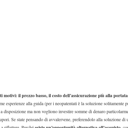
 motivi: il prezzo basso, il costo dell
’assicurazione più alla portata
rime esperienze alla guida (per i neopatentati è la soluzione solitamente 
 a disposizione ma non vogliono investire somme di denaro particolarme
upori. Se state pensando di avvalervene, preferendolo alla soluzione di 
esiste un
’opportunità alternativa all
’acquisto
 a riflettere. Perché
, co