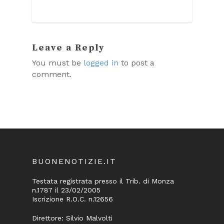
Leave a Reply
You must be
logged in
to post a
comment.
BUONENOTIZIE.IT
Testata registrata presso il Trib. di Monza
n.1787 il 23/02/2005
Iscrizione R.O.C. n.12656
Direttore: Silvio Malvolti