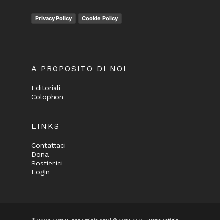
Privacy Policy
Cookie Policy
A PROPOSITO DI NOI
Editoriali
Colophon
LINKS
Contattaci
Dona
Sostienici
Login
© 2004-2011 Buone Notizie ApS | © 2012-2015 Buone Notizie