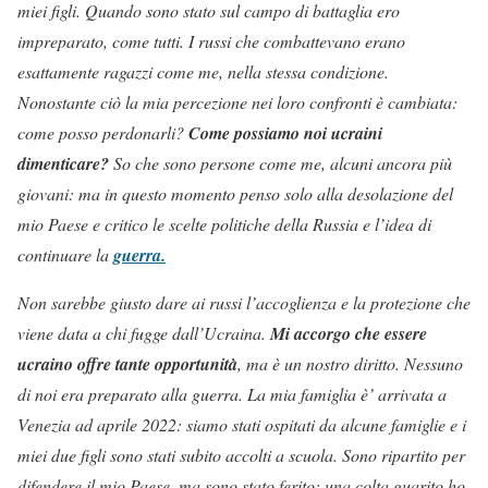
miei figli. Quando sono stato sul campo di battaglia ero
impreparato, come tutti. I russi che combattevano erano
esattamente ragazzi come me, nella stessa condizione.
Nonostante ciò la mia percezione nei loro confronti è cambiata:
come posso perdonarli?
Come possiamo noi ucraini
dimenticare?
So che sono persone come me, alcuni ancora più
giovani: ma in questo momento penso solo alla desolazione del
mio Paese e critico le scelte politiche della Russia e l’idea di
continuare la
guerra.
Non sarebbe giusto dare ai russi l’accoglienza e la protezione che
viene data a chi fugge dall’Ucraina.
Mi accorgo che essere
ucraino offre tante opportunità
, ma è un nostro diritto. Nessuno
di noi era preparato alla guerra. La mia famiglia è’ arrivata a
Venezia ad aprile 2022: siamo stati ospitati da alcune famiglie e i
miei due figli sono stati subito accolti a scuola. Sono ripartito per
difendere il mio Paese, ma sono stato ferito: una colta guarito ho