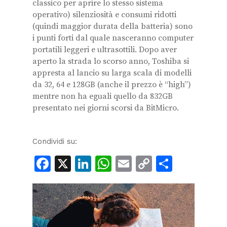
classico per aprire lo stesso sistema
operativo) silenziosità e consumi ridotti
(quindi maggior durata della batteria) sono
i punti forti dal quale nasceranno computer
portatili leggeri e ultrasottili. Dopo aver
aperto la strada lo scorso anno, Toshiba si
appresta al lancio su larga scala di modelli
da 32, 64 e 128GB (anche il prezzo è “high”)
mentre non ha eguali quello da 832GB
presentato nei giorni scorsi da BitMicro.
Condividi su:
Facebook
X
LinkedIn
WhatsApp
Email
Copy
Condiv
Link