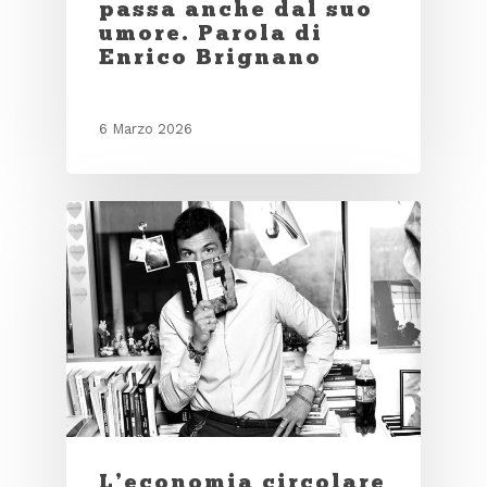
passa anche dal suo
umore. Parola di
Enrico Brignano
6 Marzo 2026
L’economia circolare