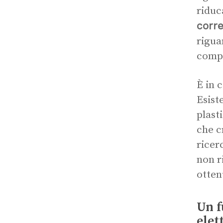
riduc
corre
rigua
comp
È in 
Esist
plast
che c
ricer
non r
otten
Un f
elet