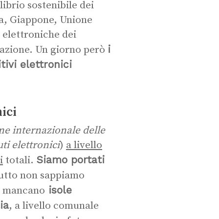
librio sostenibile dei
na, Giappone, Unione
elettroniche dei
i
razione. Un giorno però
tivi elettronici
ici
ne internazionale delle
ti elettronici
)
a livello
Siamo portati
i
totali.
 tutto non sappiamo
isole
on mancano
lia
, a livello comunale