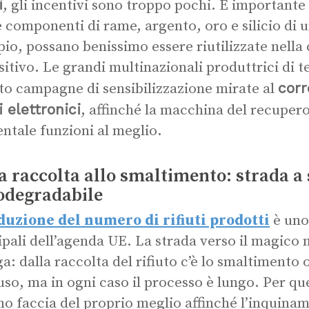
i
, gli incentivi sono troppo pochi. È importante 
e componenti di rame, argento, oro e silicio di 
io, possano benissimo essere riutilizzate nella
sitivo. Le grandi multinazionali produttrici di t
corr
ato campagne di sensibilizzazione mirate al
ti elettronici
, affinché la macchina del recuper
ntale funzioni al meglio.
a raccolta allo smaltimento: strada a
iodegradabile
duzione del numero di rifiuti prodotti
è uno 
ipali dell’agenda UE. La strada verso il magico
a: dalla raccolta del rifiuto c’è lo smaltimento o 
riuso, ma in ogni caso il processo è lungo. Per q
o faccia del proprio meglio affinché l’inquina