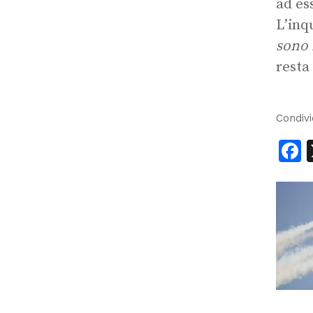
ad es
L’inq
sono i
resta
Condivi
F