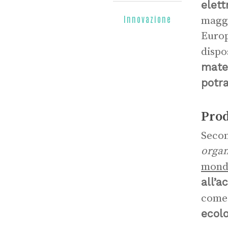
elett
Innovazione
maggi
Europ
dispo
mater
potra
Prod
Secon
organ
mondi
all’
come 
ecolo