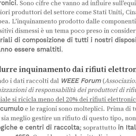
ronici
. Sono cifre che vanno ad influire sull’equi
ori produttori del settore come Stati Uniti, Ci
ea. L’inquinamento prodotto dalle componenti 
sitivi dismessi è un tema poco preso in conside
iali di composizione di tutti i nostri disposi
nno essere smaltiti
.
urre inquinamento dai rifiuti elettron
WEEE Forum
do i dati raccolti dal
(
Associazio
izzazioni di responsabilità dei produttori di rifiu
ale si ricicla meno del 20% dei rifiuti elettronic
accumulo
e le ragioni sono molteplici. Prima di
sia meglio gestire un rifiuto di questo tipo, n
giche e centri di raccolta
in Ita
; soprattutto