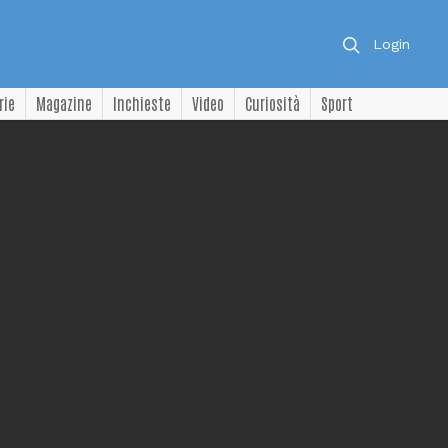
Login
rie
Magazine
Inchieste
Video
Curiosità
Sport