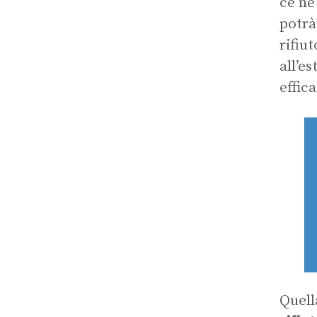
ce ne
potrà
rifiu
all’e
effic
Quell