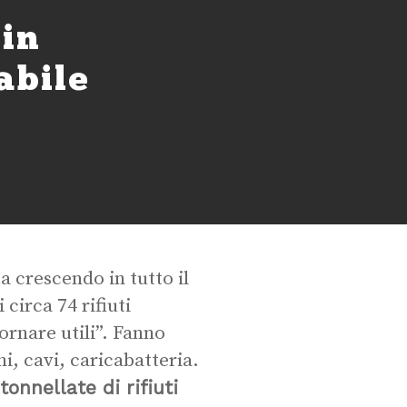
 in
abile
ta crescendo in tutto il
circa 74 rifiuti
tornare utili”. Fanno
i, cavi, caricabatteria.
tonnellate di rifiuti