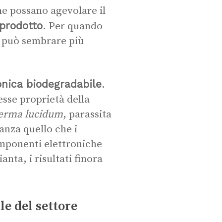
he possano agevolare il
 prodotto
. Per quando
se può sembrare più
ronica biodegradabile
.
esse proprietà della
erma lucidum
, parassita
anza quello che i
omponenti elettroniche
anta, i risultati finora
e del settore