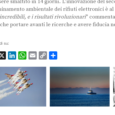
sere smaltito in 14 giorni. L’innovazione del seco
uinamento ambientale dei rifiuti elettronici è al 
ncredibili, e i risultati rivoluzionari
” commentan
 che portare avanti le ricerche e avere fiducia 
di su:
acebook
X
LinkedIn
WhatsApp
Email
Copy
Condividi
Link