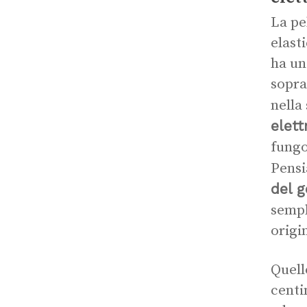
La pe
elast
ha un
sopra
nella
elett
fungo
Pensi
del g
sempl
origi
Quell
centi