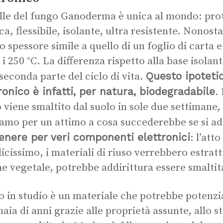
lle del fungo Ganoderma è unica al mondo: prot
ica, flessibile, isolante, ultra resistente. Nonost
o spessore simile a quello di un foglio di carta
 i 250 °C. La differenza rispetto alla base isolant
Questo ipoteti
 seconda parte del ciclo di vita.
ronico è infatti, per natura, biodegradabile
.
 viene smaltito dal suolo in sole due settimane, c
amo per un attimo a cosa succederebbe se si a
enere per veri componenti elettronici
: l’att
icissimo, i materiali di riuso verrebbero estratti
ne vegetale, potrebbe addirittura essere smaltit
o in studio è un materiale che potrebbe potenz
naia di anni grazie alle proprietà assunte, allo 