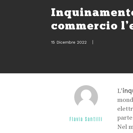
Inquinamento
commercio l’
15 Dicembre 2022
inq
L’
mondo
elettr
parte
Flavia Santilli
Nel 