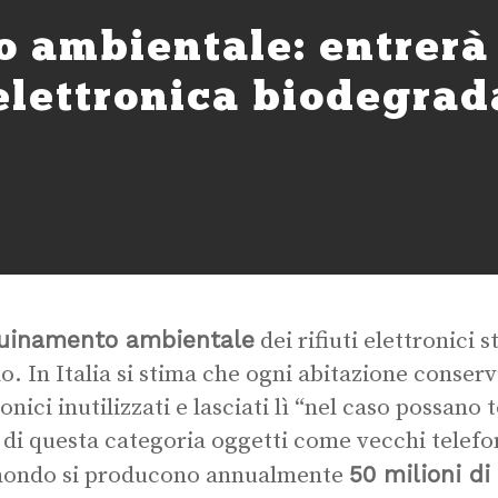
 ambientale: entrerà
elettronica biodegrad
uinamento ambientale
dei rifiuti elettronici s
. In Italia si stima che ogni abitazione conservi 
onici inutilizzati e lasciati lì “nel caso possano 
 di questa categoria oggetti come vecchi telefon
50 milioni di 
mondo si producono annualmente