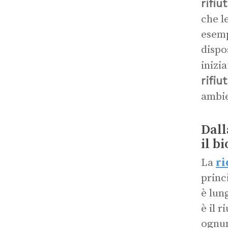
rifiut
che l
esemp
dispo
inizi
rifiu
ambie
Dall
il b
La
ri
princ
è lung
è il 
ognun