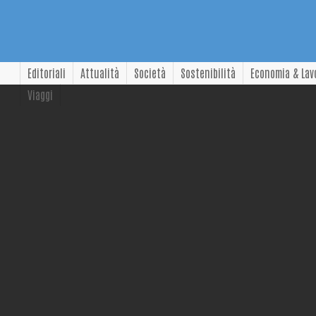
Editoriali
Attualità
Società
Sostenibilità
Economia & Lav
Viaggi