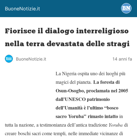
BuoneNotizie.it
Fiorisce il dialogo interreligioso
nella terra devastata delle stragi
BuoneNotizie.it
14 anni fa
La Nigeria ospita uno dei luoghi più
La foresta di
magici del pianeta.
Osun-Osogbo, proclamata nel 2005
dall’UNESCO patrimonio
dell’Umanità è l’ultimo “bosco
sacro Yoruba”
rimasto intatto
in
tutta la nazione, a testimonianza dell’antica tradizione
Yoruba
di
creare boschi sacri come templi,
nelle immediate vicinanze di