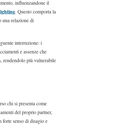
cimento, influenzandone il
lighting
.
Questo comporta la
o una relazione di
eguente interruzione: i
facciamenti e assenze che
za, rendendolo più vulnerabile
erso chi si presenta come
iamenti del proprio partner,
n forte senso di disagio e