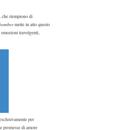
i, che riempiono di
 bomber
mette in atto questo
i emozioni travolgenti,
o esclusivamente per
sue promesse di amore