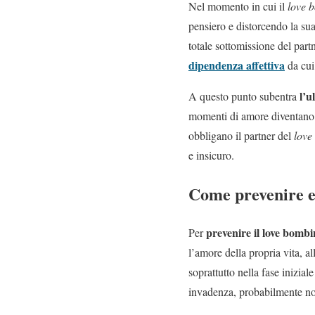
Nel momento in cui il
love 
pensiero e distorcendo la su
totale sottomissione del part
dipendenza affettiva
da cui 
l’u
A questo punto subentra
momenti di amore diventano se
obbligano il partner del
lov
e insicuro.
Come prevenire e
prevenire il love bomb
Per
l’amore della propria vita, a
soprattutto nella fase inizial
invadenza, probabilmente no