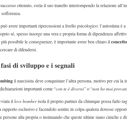
 successo ottenuto, svela il suo tranello interrompendo la relazione all’i
 sofferenza.
può avere importanti ripercussioni a livello psicologico: l’autostima è a 
proprio sé, spesso insorge una vera e propria forma di dipendenza affetti
concetto
il più possibile le conseguenze, è importante avere ben chiaro il
ercare di difendersi.
asi di sviluppo e i segnali
 bombing
il narcisista deve conquistare l’altra persona, motivo per cui la i
 dichiarazioni importanti come “
con te è diverso
” o “
non ho mai provato
viata il
love bomber
isola il proprio partner da chiunque possa farlo r
n rapporto esclusivo e facendolo sentire in colpa qualora dovesse opporr
re persone alla propria o insinuando che queste ultime siano ciniche e dif