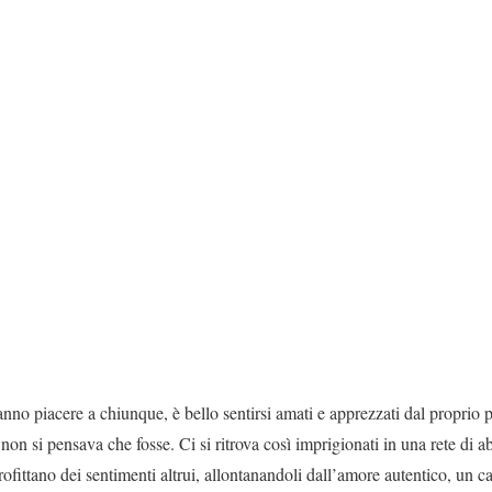
no piacere a chiunque, è bello sentirsi amati e apprezzati dal proprio pa
 non si pensava che fosse. Ci si ritrova così imprigionati in una rete di ab
rofittano dei sentimenti altrui, allontanandoli dall’amore autentico, un