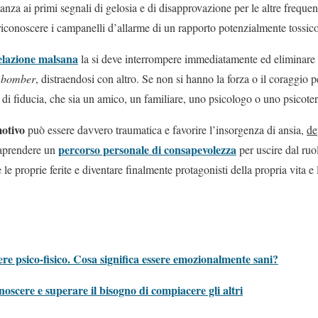
anza ai primi segnali di gelosia e di disapprovazione per le altre frequ
e riconoscere i campanelli d’allarme di un rapporto potenzialmente tossico
elazione malsana
la si deve interrompere immediatamente ed eliminare q
 bomber
, distraendosi con altro. Se non si hanno la forza o il coraggio p
 di fiducia, che sia un amico, un familiare, uno psicologo o uno psicote
otivo
può essere davvero traumatica e favorire l’insorgenza di ansia,
de
percorso personale di consapevolezza
raprendere un
per uscire dal ruol
 le proprie ferite e diventare finalmente protagonisti della propria vita e l
re psico-fisico. Cosa significa essere emozionalmente sani?
oscere e superare il bisogno di compiacere gli altri