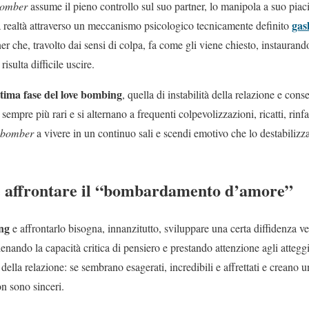
bomber
assume il pieno controllo sul suo partner, lo manipola a suo pia
gas
a realtà attraverso un meccanismo psicologico tecnicamente definito
ner che, travolto dai sensi di colpa, fa come gli viene chiesto, instaurand
risulta difficile uscire.
ltima fase del love bombing
, quella di instabilità della relazione e cons
mpre più rari e si alternano a frequenti colpevolizzazioni, ricatti, rin
e bomber
a vivere in un continuo sali e scendi emotivo che lo destabiliz
 affrontare il “bombardamento d’amore”
ing
e affrontarlo bisogna, innanzitutto, sviluppare una certa diffidenza v
llenando la capacità critica di pensiero e prestando attenzione agli attegg
e della relazione: se sembrano esagerati, incredibili e affrettati e creano u
n sono sinceri.