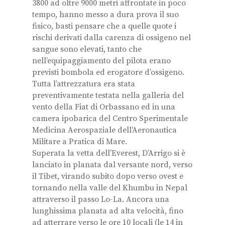
3800 ad oltre 9000 metri affrontate in poco
tempo, hanno messo a dura prova il suo
fisico, basti pensare che a quelle quote i
rischi derivati dalla carenza di ossigeno nel
sangue sono elevati, tanto che
nell’equipaggiamento del pilota erano
previsti bombola ed erogatore d’ossigeno.
Tutta l’attrezzatura era stata
preventivamente testata nella galleria del
vento della Fiat di Orbassano ed in una
camera ipobarica del Centro Sperimentale
Medicina Aerospaziale dell’Aeronautica
Militare a Pratica di Mare.
Superata la vetta dell’Everest, D’Arrigo si è
lanciato in planata dal versante nord, verso
il Tibet, virando subito dopo verso ovest e
tornando nella valle del Khumbu in Nepal
attraverso il passo Lo-La. Ancora una
lunghissima planata ad alta velocità, fino
ad atterrare verso le ore 10 locali (le 14 in