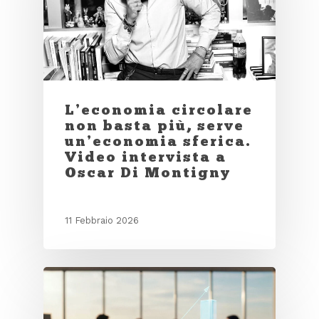
L’economia circolare
non basta più, serve
un’economia sferica.
Video intervista a
Oscar Di Montigny
11 Febbraio 2026