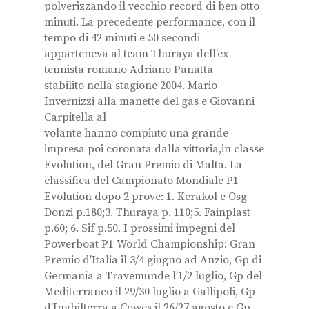
polverizzando il vecchio record di ben otto
minuti. La precedente performance, con il
tempo di 42 minuti e 50 secondi
apparteneva al team Thuraya dell’ex
tennista romano Adriano Panatta
stabilito nella stagione 2004. Mario
Invernizzi alla manette del gas e Giovanni
Carpitella al
volante hanno compiuto una grande
impresa poi coronata dalla vittoria,in classe
Evolution, del Gran Premio di Malta. La
classifica del Campionato Mondiale P1
Evolution dopo 2 prove: 1. Kerakol e Osg
Donzi p.180;3. Thuraya p. 110;5. Fainplast
p.60; 6. Sif p.50. I prossimi impegni del
Powerboat P1 World Championship: Gran
Premio d’Italia il 3/4 giugno ad Anzio, Gp di
Germania a Travemunde l’1/2 luglio, Gp del
Mediterraneo il 29/30 luglio a Gallipoli, Gp
d’Inghilterra a Cowes il 26/27 agosto e Gp