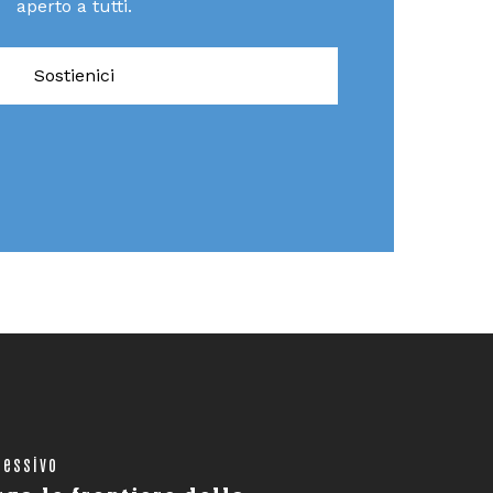
aperto a tutti.
Sostienici
cessivo