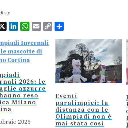
di su:
acebook
X
LinkedIn
WhatsApp
Email
Copy
Condividi
Link
mpiadi
rnali 2026: le
aglie azzurre
 hanno reso
Eventi
ica Milano
paralimpici: la
tina
distanza con le
Olimpiadi non è
bbraio 2026
mai stata così