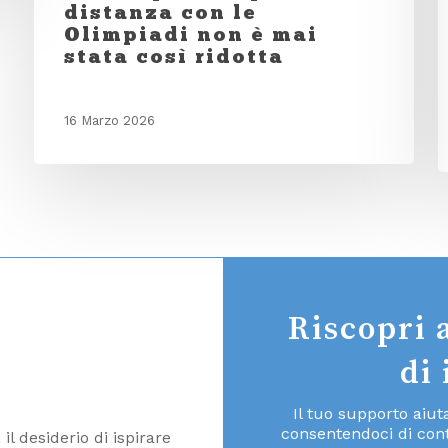
distanza con le
Olimpiadi non è mai
stata così ridotta
16 Marzo 2026
Riscopri 
di
Il tuo supporto aiu
consentendoci di cont
l desiderio di ispirare