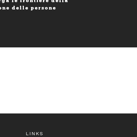
rga le frontiere della
one delle persone
LINKS