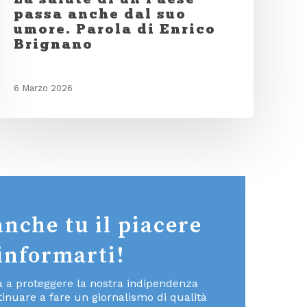
passa anche dal suo
umore. Parola di Enrico
Brignano
6 Marzo 2026
anche tu il piacere
 informarti!
ta a proteggere la nostra indipendenza
inuare a fare un giornalismo di qualità