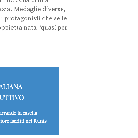
rmine della prima
azia. Medaglie diverse,
i protagonisti che se le
oppietta nata “quasi per