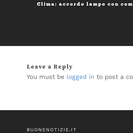
Clima: accordo lampo con co
Leave a Reply
You must be
logged in
to post a c
BUONENOTIZIE.IT