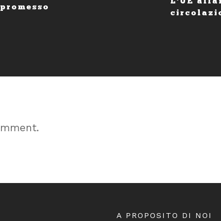
L'UE alla
mpromesso
circolazi
omment.
A PROPOSITO DI NOI