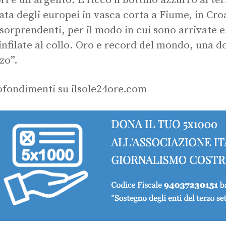
ri e un argento. È ricco il bottino azzurro al te
ata degli europei in vasca corta a Fiume, in Cro
 sorprendenti, per il modo in cui sono arrivate e 
infilate al collo. Oro e record del mondo, una d
zo”.
fondimenti su ilsole24ore.com