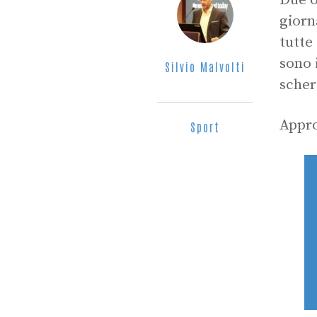
Due o
giorn
tutte
sono 
Silvio Malvolti
scher
Appro
Sport