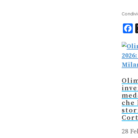
Condivi
F
Oli
inve
med
che
stor
Cor
28 Fe