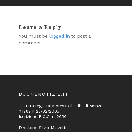
Leave a Reply
You must be
logged in
to post a
comment.
BUONENOTIZIE.IT
Testata registrata presso il Trib. di Monza
n.1787 il 23/02/2005
Iscrizione R.O.C. n.12656
Direttore: Silvio Malvolti