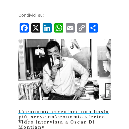
Condividi su:
Facebook
X
LinkedIn
WhatsApp
Email
Copy
Condiv
Link
L’economia circolare non basta
più, serve un’economia sferica.
Video intervista a Oscar Di
Montigny