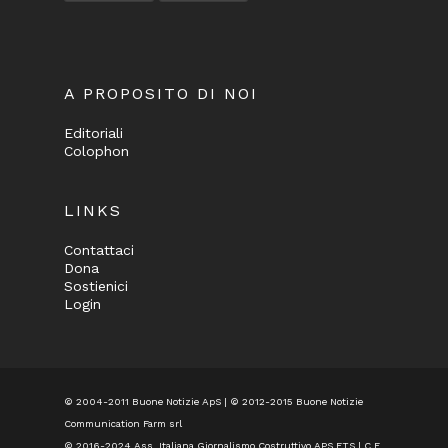
A PROPOSITO DI NOI
Editoriali
Colophon
LINKS
Contattaci
Dona
Sostienici
Login
© 2004-2011 Buone Notizie ApS | © 2012-2015 Buone Notizie
Communication Farm srl
© 2016-2024
Ass. Italiana Giornalismo Costruttivo APS ETS
| C.F.