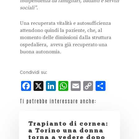
indipendenza da famigliari, badanti e servizi
sociali”
.
Una recuperata vitalità e autosufficienza
attendono quindi la paziente, che, al
momento delle dimissioni dalla struttura
ospedaliera, aveva già recuperato una
buona autonomia.
Condividi su:
Facebook
X
LinkedIn
WhatsApp
Email
Copy
Condiv
Link
Ti potrebbe interessare anche:
Trapianto di cornea:
a Torino una donna
torna a vedere dopo