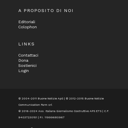
A PROPOSITO DI NOI
Editoriali
Colophon
LINKS
Contattaci
Dona
Sostienici
Login
© 2004-2011 Buone Notizie ApS | © 2012-2015 Buone Notizie
Communication Farm srl
© 2016-2024
Ass. Italiana Giornalismo Costruttivo APS ETS
| C.F.
94037230151 | P.I. 11999680967