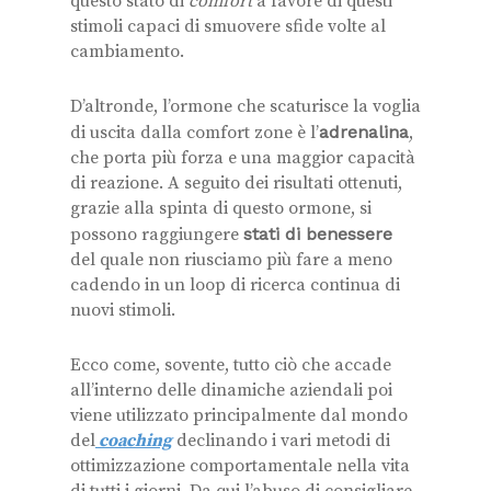
questo stato di
comfort
a favore di questi
stimoli capaci di smuovere sfide volte al
cambiamento.
D’altronde, l’ormone che scaturisce la voglia
di uscita dalla comfort zone è l’
adrenalina
,
che porta più forza e una maggior capacità
di reazione. A seguito dei risultati ottenuti,
grazie alla spinta di questo ormone, si
possono raggiungere
stati di benessere
del quale non riusciamo più fare a meno
cadendo in un loop di ricerca continua di
nuovi stimoli.
Ecco come, sovente, tutto ciò che accade
all’interno delle dinamiche aziendali poi
viene utilizzato principalmente dal mondo
del
coaching
declinando i vari metodi di
ottimizzazione comportamentale nella vita
di tutti i giorni. Da qui l’abuso di consigliare