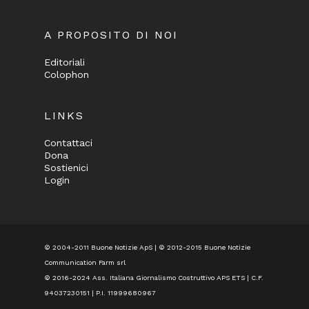
A PROPOSITO DI NOI
Editoriali
Colophon
LINKS
Contattaci
Dona
Sostienici
Login
© 2004-2011 Buone Notizie ApS | © 2012-2015 Buone Notizie
Communication Farm srl
© 2016-2024
Ass. Italiana Giornalismo Costruttivo APS ETS
| C.F.
94037230151 | P.I. 11999680967