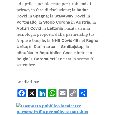
ad aprile e poi bloccata per problemi di
privacy in fase di risoluzione; la
Radar
Covid
in
Spagna
; la
StayAway Covid
in
Portogallo
; la
Stopp Corona
in
Austria,
la
Apturi Covid
in
Lettonia
basata su una
tecnologia proposta dalla partnership tra
Apple e Google; la
NHS Covid-19
nel
Regno
Unito
; in
Danimarca
la
Smitte|stop
; la
eRouška in Repubblica Ceca
e infine in
Belgio
la
Coronalert
lanciata lo scorso 30
settembre.
Condividi su:
Facebook
X
LinkedIn
WhatsApp
Email
Copy
Condiv
Link