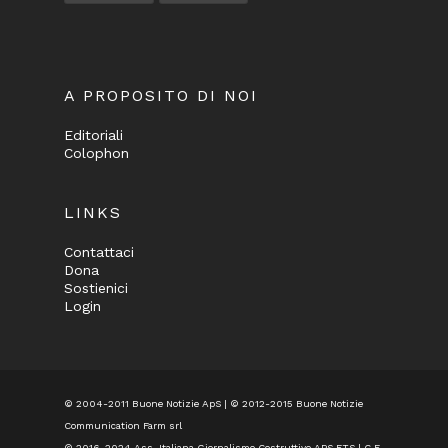
A PROPOSITO DI NOI
Editoriali
Colophon
LINKS
Contattaci
Dona
Sostienici
Login
© 2004-2011 Buone Notizie ApS | © 2012-2015 Buone Notizie
Communication Farm srl
© 2016-2024
Ass. Italiana Giornalismo Costruttivo APS ETS
| C.F.