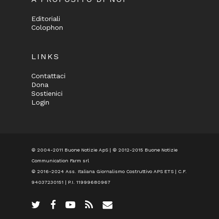
Editoriali
Colophon
LINKS
Contattaci
Dona
Sostienici
Login
© 2004-2011 Buone Notizie ApS | © 2012-2015 Buone Notizie
Communication Farm srl
© 2016-2024
Ass. Italiana Giornalismo Costruttivo APS ETS
| C.F.
94037230151 | P.I. 11999680967