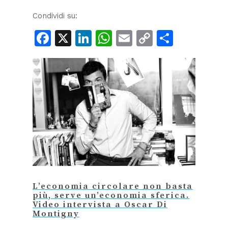
Condividi su:
Facebook
X
LinkedIn
WhatsApp
Email
Copy
Condiv
Link
L’economia circolare non basta
più, serve un’economia sferica.
Video intervista a Oscar Di
Montigny