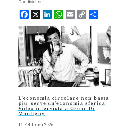
Condividi su:
Facebook
X
LinkedIn
WhatsApp
Email
Copy
Condiv
Link
L’economia circolare non basta
più, serve un’economia sferica.
Video intervista a Oscar Di
Montigny
11 Febbraio 2026