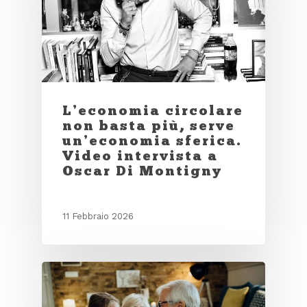
L’economia circolare
non basta più, serve
un’economia sferica.
Video intervista a
Oscar Di Montigny
11 Febbraio 2026