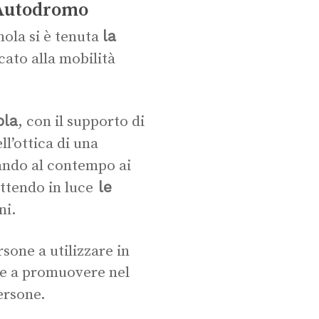
l’Autodromo
la
ola si è tenuta
cato alla mobilità
ola
, con il supporto di
ll’ottica di una
ando al contempo ai
le
ettendo in luce
ni.
sone a utilizzare in
i e a promuovere nel
ersone.