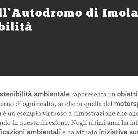
ll’Autodromo di Imola
bilità
stenibilità ambientale
obiett
rappresenta un
motors
nterno di ogni realtà, anche in quella del
a
è un esempio virtuoso a dimostrazione che anc
ndo in questa direzione. Negli ultimi anni ha inf
ficazioni ambientali
iniziative so
e ha attuato