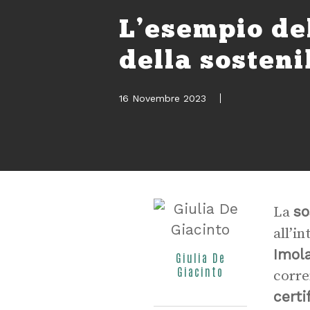
L’esempio de
della sosteni
16 Novembre 2023
so
La
all’i
Imol
Giulia De
Giacinto
corre
certi