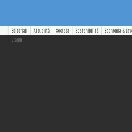
Editoriali
Attualità
Società
Sostenibilità
Economia & Lav
Viaggi