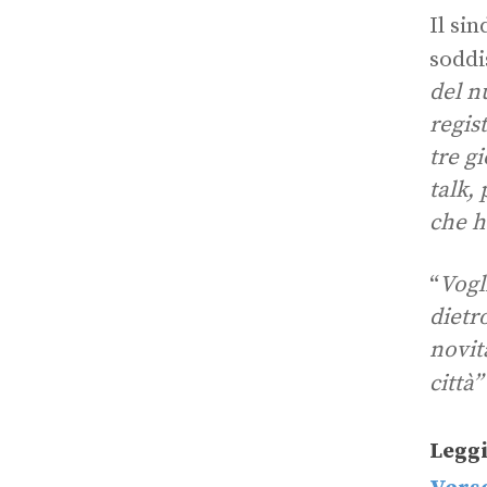
Il si
soddi
del n
regis
tre gi
talk,
che h
“
Vogl
dietr
novit
città”
Legg