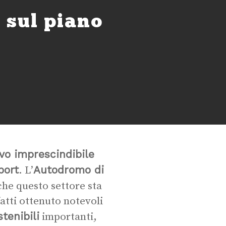
 sul piano
ivo imprescindibile
port
Autodromo di
. L’
he questo settore sta
atti ottenuto notevoli
stenibili
importanti,