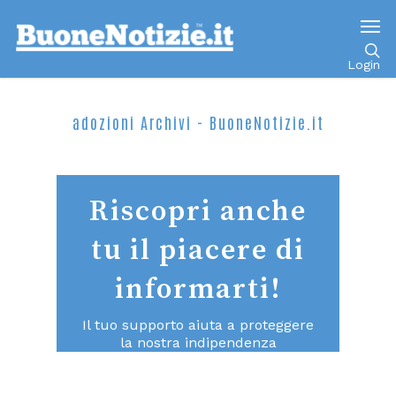
Login
adozioni Archivi - BuoneNotizie.it
Riscopri anche
tu il piacere di
informarti!
Il tuo supporto aiuta a proteggere
la nostra indipendenza
consentendoci di continuare a fare
un giornalismo di qualità aperto a
tutti.