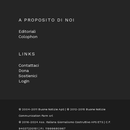
A PROPOSITO DI NOI
Editoriali
Colophon
LINKS
Contattaci
Dona
Sostienici
Login
© 2004-2011 Buone Notizie ApS | © 2012-2015 Buone Notizie
Communication Farm srl
© 2016-2024
Ass. Italiana Giornalismo Costruttivo APS ETS
| C.F.
94037230151 | P.I. 11999680967