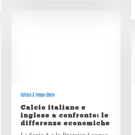
Cultura & Tempo Libero
Calcio italiano e
inglese a confronto: le
differenze economiche