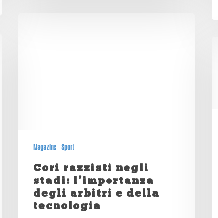
Magazine
Sport
Cori razzisti negli
stadi: l’importanza
degli arbitri e della
tecnologia