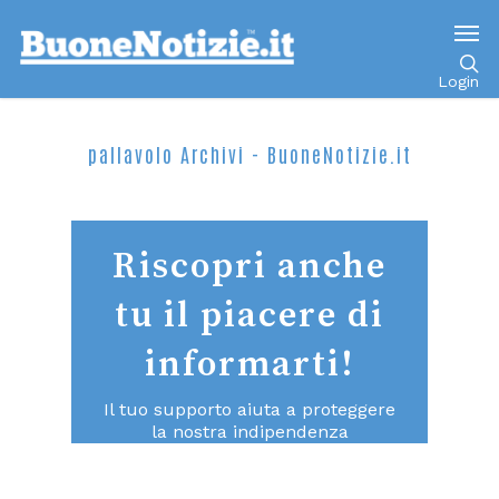
Login
pallavolo Archivi - BuoneNotizie.it
Riscopri anche
tu il piacere di
informarti!
Il tuo supporto aiuta a proteggere
la nostra indipendenza
consentendoci di continuare a fare
un giornalismo di qualità aperto a
tutti.