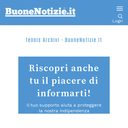
Login
tennis Archivi - BuoneNotizie.it
Riscopri anche
tu il piacere di
informarti!
Il tuo supporto aiuta a proteggere
la nostra indipendenza
consentendoci di continuare a fare
un giornalismo di qualità aperto a
tutti.