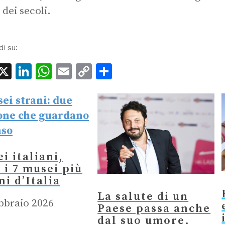
 dei secoli.
di su:
acebook
X
LinkedIn
WhatsApp
Email
Copy
Condividi
Link
i italiani,
 i 7 musei più
ni d’Italia
La salute di un
bbraio 2026
Paese passa anche
dal suo umore.