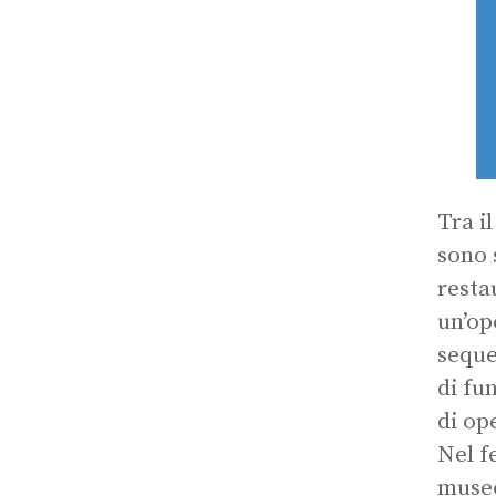
Tra il
sono 
resta
un’op
seque
di fu
di op
Nel f
museo