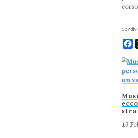
corso
Condivi
F
Muse
ecco
stra
13 Fe