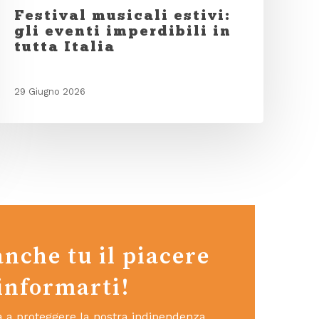
Festival musicali estivi:
gli eventi imperdibili in
tutta Italia
29 Giugno 2026
anche tu il piacere
 informarti!
ta a proteggere la nostra indipendenza