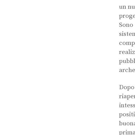
un nu
proge
Sono 
siste
compi
reali
pubbl
arche
Dopo 
riape
intes
posit
buona
prima