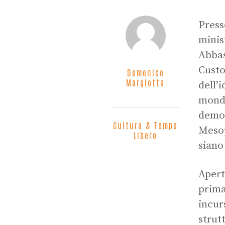
Press
minis
Abbas
Custo
Domenico
Margiotta
dell’
mondi
democ
Cultura & Tempo
Mesop
Libero
siano
Apert
prima
incur
strut