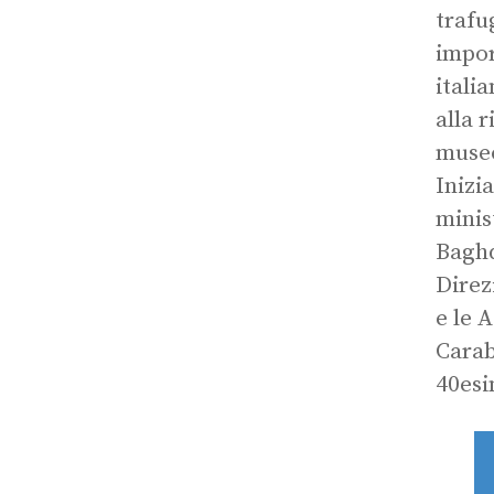
trafu
impor
itali
alla 
muse
Inizi
minis
Baghd
Direz
e le 
Carab
40esi