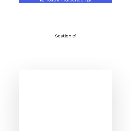
consentendoci di continuare a fare
un giornalismo di qualità aperto a
tutti.
Sostienici