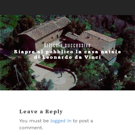
Articolo successivo
Riapre al pubblico la casa natale
di Leonardo da Vinci
Leave a Reply
You must be
logged in
to post a
comment.