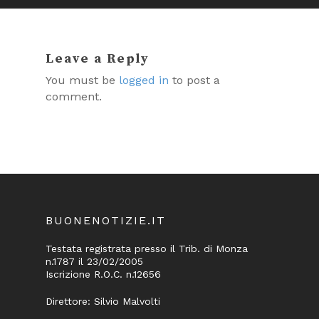
Leave a Reply
You must be
logged in
to post a
comment.
BUONENOTIZIE.IT
Testata registrata presso il Trib. di Monza
n.1787 il 23/02/2005
Iscrizione R.O.C. n.12656
Direttore: Silvio Malvolti