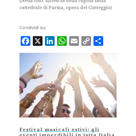
(Nella foto: affreschi della cupola nella
cattedrale di Parma, opera del Correggio)
Condividi su:
Facebook
X
LinkedIn
WhatsApp
Email
Copy
Condiv
Link
Festival musicali estivi: gli
eventi imperdibili in tutta Italia