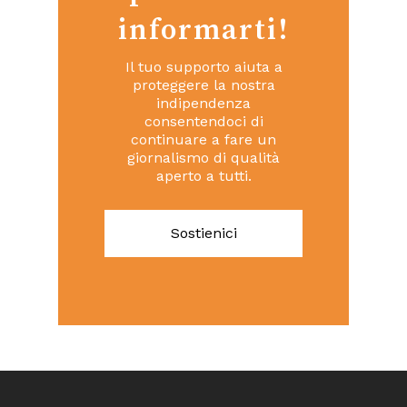
informarti!
Il tuo supporto aiuta a
proteggere la nostra
indipendenza
consentendoci di
continuare a fare un
giornalismo di qualità
aperto a tutti.
Sostienici