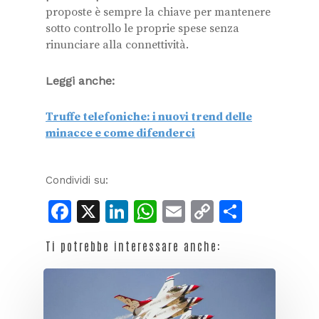
proposte è sempre la chiave per mantenere
sotto controllo le proprie spese senza
rinunciare alla connettività.
Leggi anche:
Truffe telefoniche: i nuovi trend delle
minacce e come difenderci
Condividi su:
Facebook
X
LinkedIn
WhatsApp
Email
Copy
Condiv
Link
Ti potrebbe interessare anche: