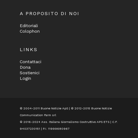
A PROPOSITO DI NOI
Editoriali
Colophon
LINKS
Contattaci
Dona
Sostienici
Login
© 2004-2011 Buone Notizie ApS | © 2012-2015 Buone Notizie
Communication Farm srl
© 2016-2024
Ass. Italiana Giornalismo Costruttivo APS ETS
| C.F.
94037230151 | P.I. 11999680967