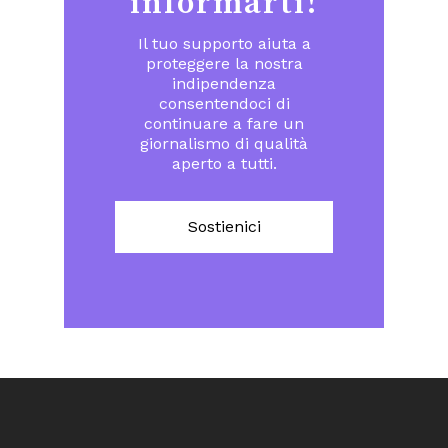
informarti!
Il tuo supporto aiuta a
proteggere la nostra
indipendenza
consentendoci di
continuare a fare un
giornalismo di qualità
aperto a tutti.
Sostienici