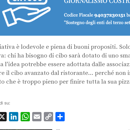
ziativa è lodevole e piena di buoni propositi. So
a: chi ha bisogno di cibo sarà dotato di uno 
a l’idea potrebbe essere adottata dalle associaz
are il cibo avanzato dal ristorante… perché non
to che è troppo pieno per finire tutta la sua pizz
di su:
acebook
X
LinkedIn
WhatsApp
Email
Copy
Condividi
Link