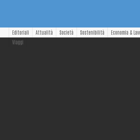
Editoriali
Attualità
Società
Sostenibilità
Economia & Lav
Viaggi