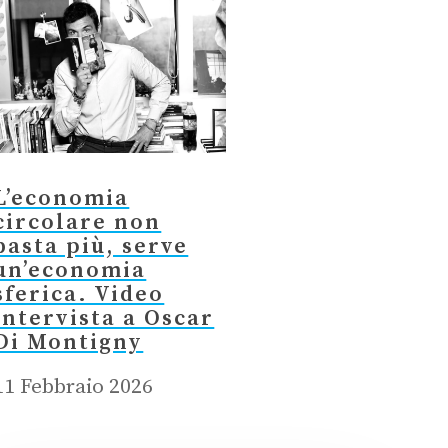
L’economia
circolare non
basta più, serve
un’economia
sferica. Video
intervista a Oscar
Di Montigny
11 Febbraio 2026