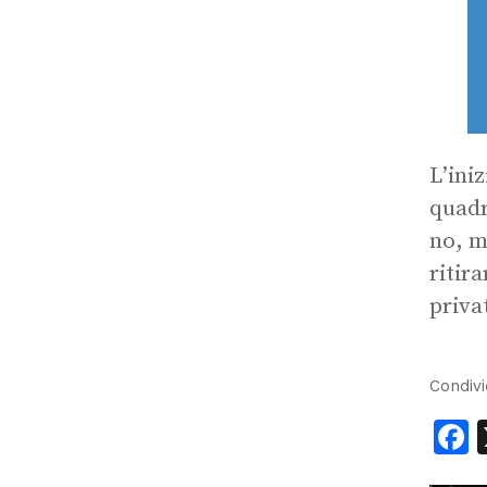
L’ini
quadr
no, m
ritir
priva
Condivi
F