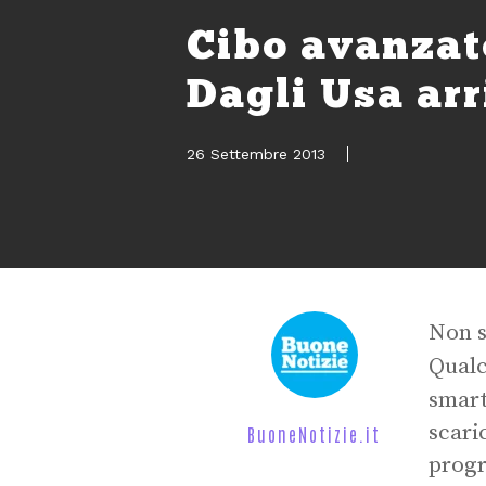
Cibo avanzato
Dagli Usa arr
26 Settembre 2013
Non s
Qualc
smar
scari
BuoneNotizie.it
progr