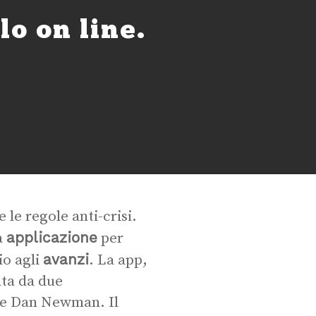
lo on line.
e le regole anti-crisi.
applicazione
a
per
avanzi
io agli
. La app,
ata da due
 e Dan Newman. Il