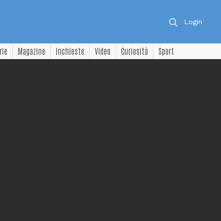
Login
rie
Magazine
Inchieste
Video
Curiosità
Sport