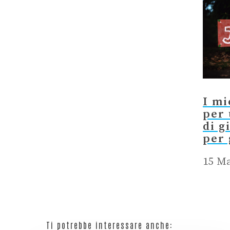
I mi
per 
di g
per 
15 Ma
Ti potrebbe interessare anche: