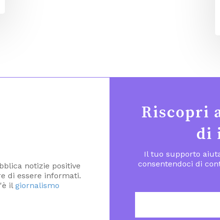
Riscopri 
di
Il tuo supporto aiu
consentendoci di cont
blica notizie positive
ere di essere informati.
'è il
giornalismo