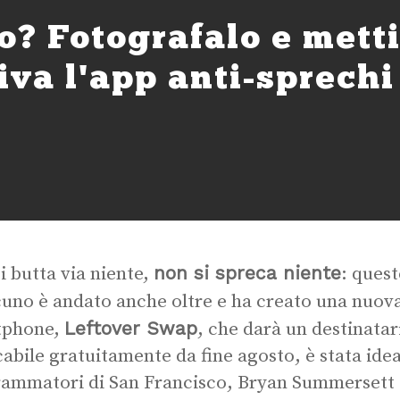
? Fotografalo e metti
iva l'app anti-sprechi
non si spreca niente
i butta via niente,
: quest
uno è andato anche oltre e ha creato una nuov
Leftover Swap
tphone,
, che darà un destinatar
cabile gratuitamente da fine agosto, è stata ide
ammatori di San Francisco, Bryan Summersett