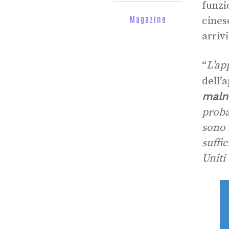
funzi
Magazine
cines
arrivi
“
L’ap
dell’
maln
proba
sono 
suffi
Uniti