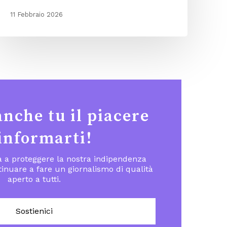
11 Febbraio 2026
anche tu il piacere
 informarti!
ta a proteggere la nostra indipendenza
inuare a fare un giornalismo di qualità
aperto a tutti.
Sostienici