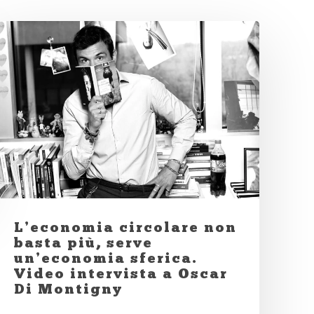
L’economia circolare non
basta più, serve
un’economia sferica.
Video intervista a Oscar
Di Montigny