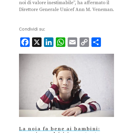
noi di valore inestimabile”, ha affermato il
Direttore Generale Unicef Ann M. Veneman.
Condividi su:
Facebook
X
LinkedIn
WhatsApp
Email
Copy
Condiv
Link
La noia fa bene ai bambini: