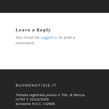
Leave a Reply
You must be
logged in
to post a
comment.
BUONENOTIZIE.IT
Testata registrata presso il Trib. di Monza
n.1787 il 23/02/2005
Iscrizione R.O.C. n.12656