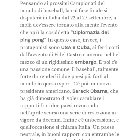
Pensando ai prossimi Campionati del
mondo di baseball, la cui fase finale si
disputerà in Italia dal 22 al 27 settembre, a
molti dev’essere tornato alla mente l’evento
che aprì la cosiddetta “
Diplomazia del
ping pong
”. In questo caso, invece, i
protagonisti sono
USA e Cuba
, ai ferri corti
dall’avvento di Fidel Castro e ancora nel bel
mezzo di un rigidissimo
embargo
. E poi c’è
una passione comune, il baseball, talmente
forte da renderli i due paesi più forti al
mondo in questo sport. C’è poi un nuovo
presidente americano,
Barack Obama
, che
ha già dimostrato di voler cambiare i
rapporti fra i due paesi revocando
nell’aprile scorso una serie di restrizioni in
vigore da decenni. Infine c’è un’occasione, e
quell’occasione si chiama Italia. Un paese
neutrale, in buoni rapporti con entrambe le