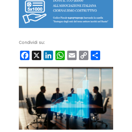
Condividi su:
Facebook
X
LinkedIn
WhatsApp
Email
Copy
Condiv
Link