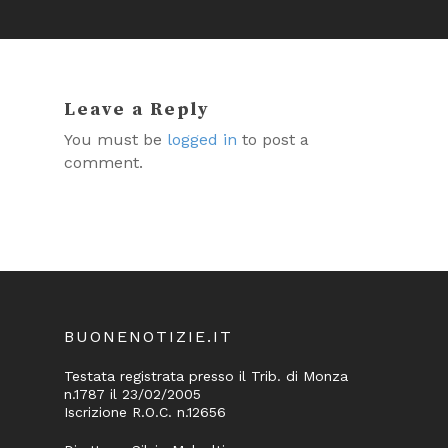
Leave a Reply
You must be
logged in
to post a
comment.
BUONENOTIZIE.IT
Testata registrata presso il Trib. di Monza
n.1787 il 23/02/2005
Iscrizione R.O.C. n.12656