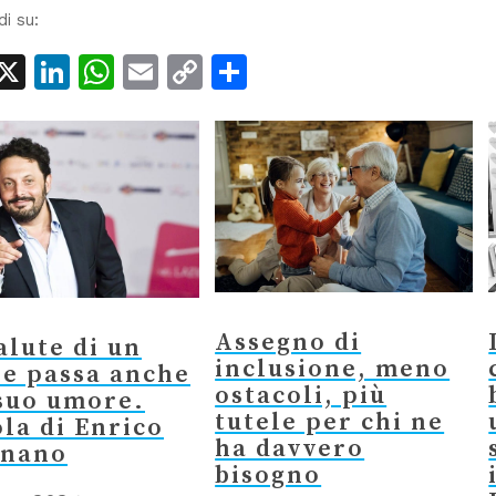
di su:
acebook
X
LinkedIn
WhatsApp
Email
Copy
Condividi
Link
Assegno di
alute di un
inclusione, meno
e passa anche
ostacoli, più
suo umore.
tutele per chi ne
la di Enrico
ha davvero
gnano
bisogno