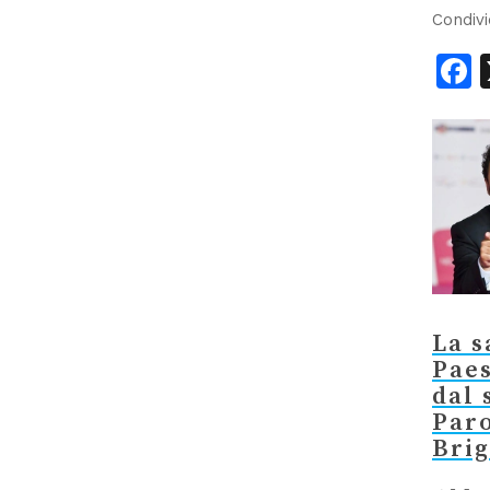
Condivi
F
La s
Paes
dal 
Paro
Bri