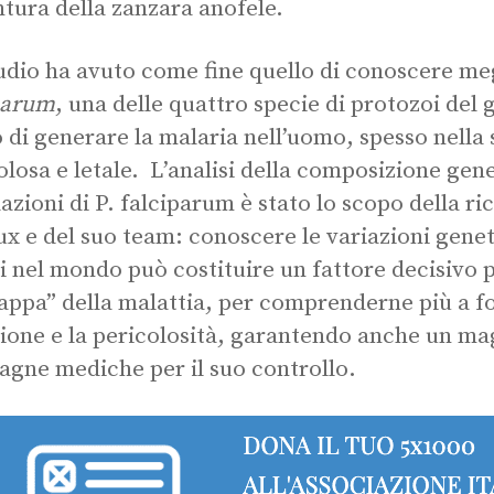
ntura della zanzara anofele.
udio ha avuto come fine quello di conoscere meg
parum
, una delle quattro specie di protozoi del
 di generare la malaria nell’uomo, spesso nella
olosa e letale. L’analisi della composizione gene
azioni di P. falciparum è stato lo scopo della ri
ux e del suo team: conoscere le variazioni genet
si nel mondo può costituire un fattore decisivo 
appa” della malattia, per comprenderne più a fon
sione e la pericolosità, garantendo anche un ma
gne mediche per il suo controllo.