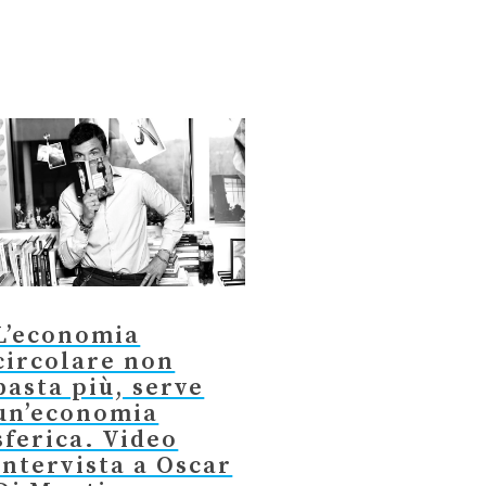
L’economia
circolare non
basta più, serve
un’economia
sferica. Video
intervista a Oscar