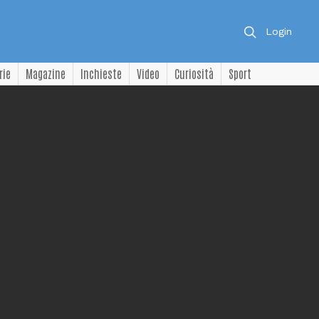
Login
rie
Magazine
Inchieste
Video
Curiosità
Sport