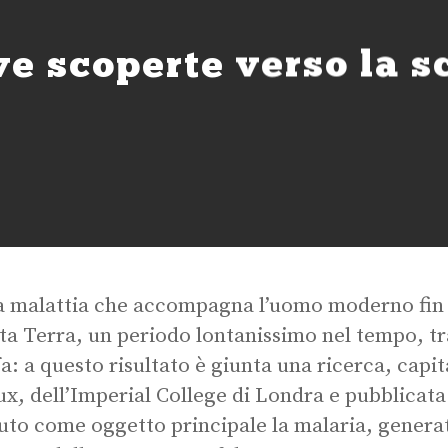
e scoperte verso la s
a malattia che accompagna l’uomo moderno fin 
ta Terra, un periodo lontanissimo nel tempo, tra
fa: a questo risultato è giunta una ricerca, capi
ux, dell’Imperial College di Londra e pubblicata
uto come oggetto principale la malaria, genera