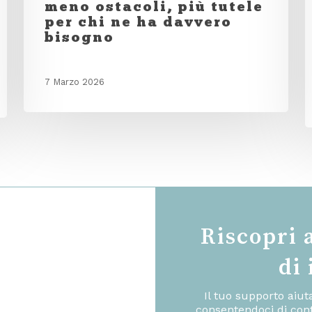
meno ostacoli, più tutele
per chi ne ha davvero
bisogno
7 Marzo 2026
Riscopri 
di
Il tuo supporto aiu
consentendoci di cont