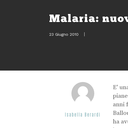
Malaria: nuov
23 Giugno 2010
E’ un
piane
anni 
Ballo
Isabella Berardi
ha av