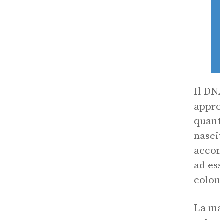
Il DN
appro
quant
nasci
accom
ad es
colon
La ma