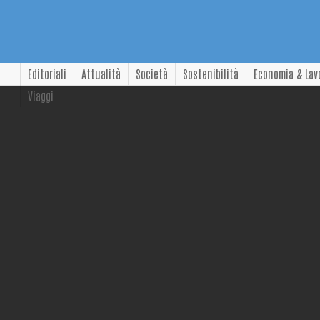
Editoriali
Attualità
Società
Sostenibilità
Economia & Lav
Viaggi