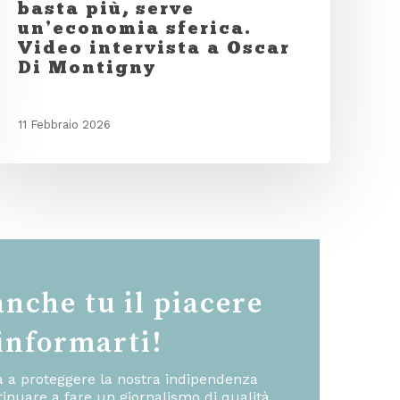
basta più, serve
un’economia sferica.
Video intervista a Oscar
Di Montigny
11 Febbraio 2026
anche tu il piacere
 informarti!
ta a proteggere la nostra indipendenza
inuare a fare un giornalismo di qualità