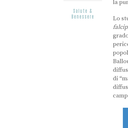
la pu
Salute &
Benessere
Lo st
falci
grado
peric
popol
Ballo
diffu
di “m
diffu
campa