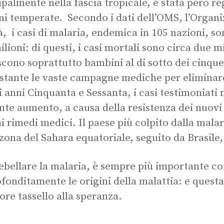
ipalmente nella fascia tropicale, è stata però re
ni temperate. Secondo i dati dell’OMS, l’Organ
à, i casi di malaria, endemica in 105 nazioni, so
ilioni: di questi, i casi mortali sono circa due m
scono soprattutto bambini al di sotto dei cinque
tante le vaste campagne mediche per eliminare
li anni Cinquanta e Sessanta, i casi testimoniati 
nte aumento, a causa della resistenza dei nuovi 
i rimedi medici. Il paese più colpito dalla malari
 zona del Sahara equatoriale, seguito da Brasile,
ebellare la malaria, è sempre più importante c
fonditamente le origini della malattia: e quest
iore tassello alla speranza.