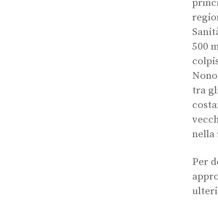
princ
regio
Sanit
500 m
colpi
Nonos
tra g
costa
vecch
nella
Per d
appro
ulter