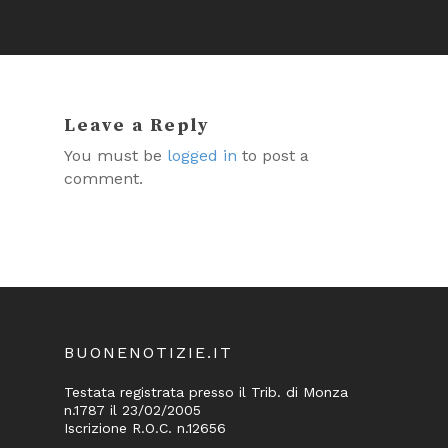
Leave a Reply
You must be
logged in
to post a
comment.
BUONENOTIZIE.IT
Testata registrata presso il Trib. di Monza
n.1787 il 23/02/2005
Iscrizione R.O.C. n.12656