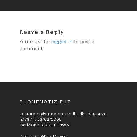
Leave a Reply
You must be
logged in
to post a
comment.
BUONENOTIZIE.IT
Testata registrata presso il Trib. di Monza
n.1787 il 23/02/2005
Iscrizione R.O.C. n.12656
Direttore: Silvio Malvolti