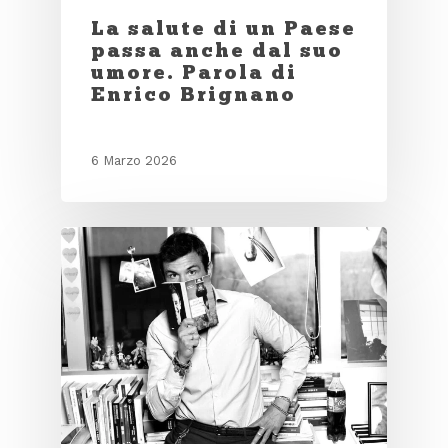
La salute di un Paese
passa anche dal suo
umore. Parola di
Enrico Brignano
6 Marzo 2026