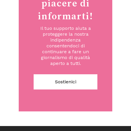
piacere di
informarti!
Il tuo supporto aiuta a
proteggere la nostra
indipendenza
consentendoci di
continuare a fare un
giornalismo di qualità
aperto a tutti.
Sostienici