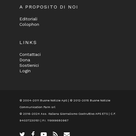
A PROPOSITO DI NOI
Editoriali
Colophon
LINKS
Contattaci
Dona
Sostienici
Login
© 2004-2011 Buone Notizie ApS | © 2012-2015 Buone Notizie
Communication Farm srl
© 2016-2024
Ass. Italiana Giornalismo Costruttivo APS ETS
| C.F.
94037230151 | P.I. 11999680967