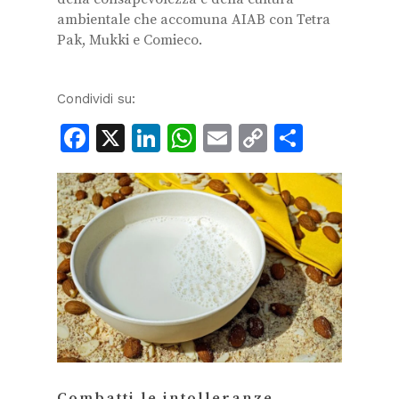
ambientale che accomuna AIAB con Tetra
Pak, Mukki e Comieco.
Condividi su:
Facebook
X
LinkedIn
WhatsApp
Email
Copy
Condiv
Link
Combatti le intolleranze