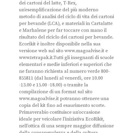
dei cartoni del latte, T-Rex,
un’esemplificazione del più moderno
metodo di analisi del ciclo di vita dei cartoni
per bevande (LCA), e materiali in Cartalatte
e Marhalene per far toccare con mano il
risultato del riciclo dei cartoni per bevande.
Ecorikit è inoltre disponibile nella sua
versione web sul sito www.magoalvise.it e
www.tetrapak.it.Tutti gli insegnanti di scuole
elementari e medie inferiori e superiori che
ne faranno richiesta al numero verde 800-
855811 (dal lunedì al venerdì, ore 10.00
-13.00 e 15.00 -18.00) o tramite la
compilazione di un format sul sito
www.magoalvise.it potranno ottenere una
copia del kit fino ad esaurimento scorte.
Primaverabio costituisce un’occasione
ideale per veicolare l’iniziativa EcoRikit,
nell’ottica di una sempre maggior diffusione
della consapevolezza e della cultura