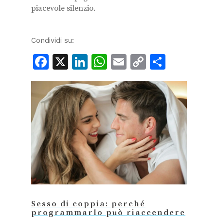
piacevole silenzio.
Condividi su:
Facebook
X
LinkedIn
WhatsApp
Email
Copy
Condiv
Link
Sesso di coppia: perché
programmarlo può riaccendere