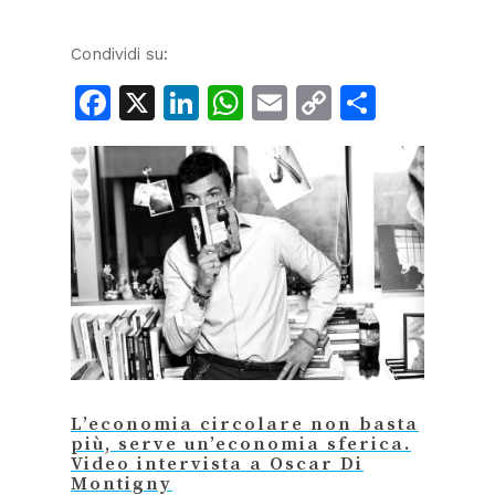
Condividi su:
Facebook
X
LinkedIn
WhatsApp
Email
Copy
Condiv
Link
L’economia circolare non basta
più, serve un’economia sferica.
Video intervista a Oscar Di
Montigny