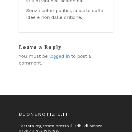
stili di vita eco-sostenibili.
Senza colori politici, si parte dalle
idee e non dalle critiche.
Leave a Reply
You must be
logged in
to post a
comment.
BUONENOTIZIE.IT
Testata registrata presso il Trib. di Monza
n.1787 il 23/02/2005