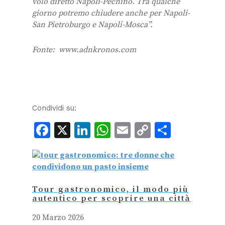
volo diretto Napoli-Pechino. Tra qualche
giorno potremo chiudere anche per Napoli-
San Pietroburgo e Napoli-Mosca”.
Fonte: www.adnkronos.com
Condividi su:
Facebook
X
LinkedIn
WhatsApp
Email
Copy
Condiv
Link
Tour gastronomico, il modo più
autentico per scoprire una città
20 Marzo 2026