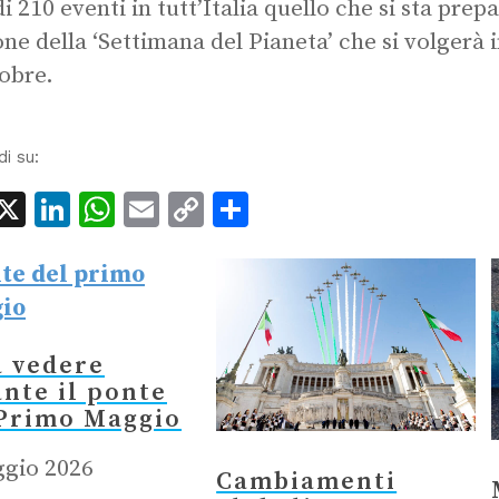
 di 210 eventi in tutt’Italia quello che si sta pre
one della ‘Settimana del Pianeta’ che si volgerà 
tobre.
di su:
acebook
X
LinkedIn
WhatsApp
Email
Copy
Condividi
Link
a vedere
nte il ponte
 Primo Maggio
gio 2026
Cambiamenti