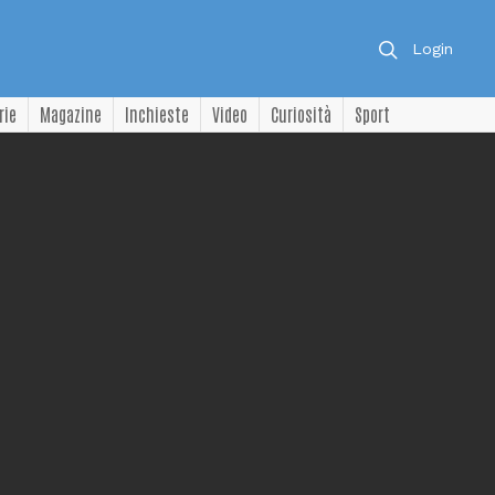
Login
rie
Magazine
Inchieste
Video
Curiosità
Sport