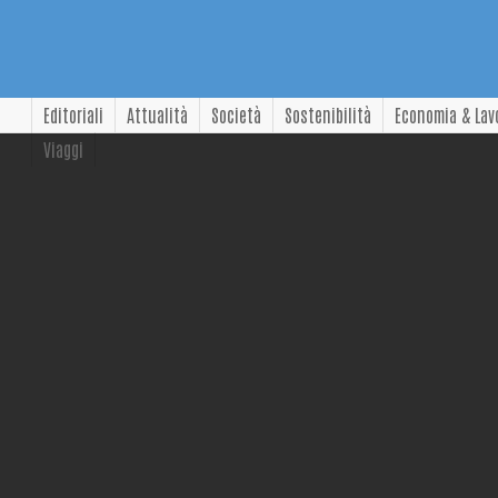
Editoriali
Attualità
Società
Sostenibilità
Economia & Lav
Viaggi