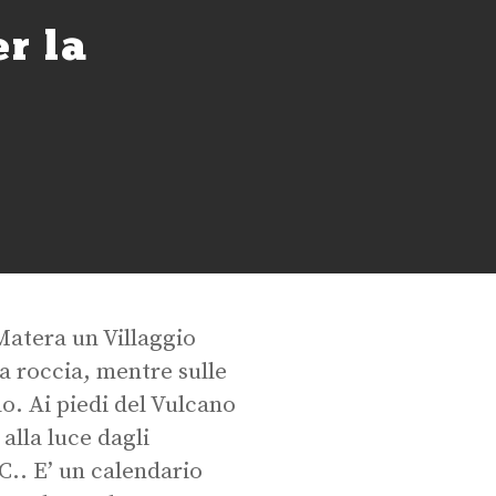
r la
Matera un Villaggio
la roccia, mentre sulle
o. Ai piedi del Vulcano
alla luce dagli
C.. E’ un calendario