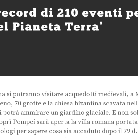
ecord di 210 eventi pe
el Pianeta Terra’
na si potranno visitare acquedotti medievali, a 
eno, 70 grotte e la chiesa bizantina scavata nel
si potrà ammirare un giardino glaciale. E non sol
oprì Pompei sarà aperta la villa romana portata 
ologi per sapere cosa sia accaduto dopo il 79 d.