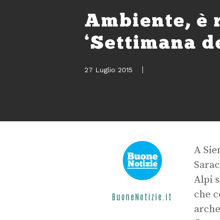
Ambiente, è r
‘Settimana d
27 Luglio 2015
A Sie
Sarac
Alpi 
che c
BuoneNotizie.it
arche