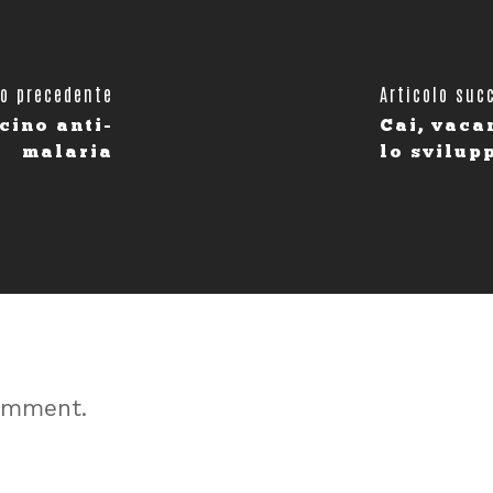
lo precedente
Articolo suc
cino anti-
Cai, vaca
malaria
lo svilu
omment.