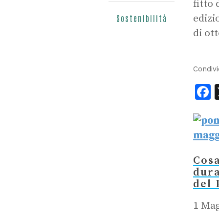
fitto
edizi
Sostenibilità
di ot
Condivi
F
Cos
dura
del
1 Mag