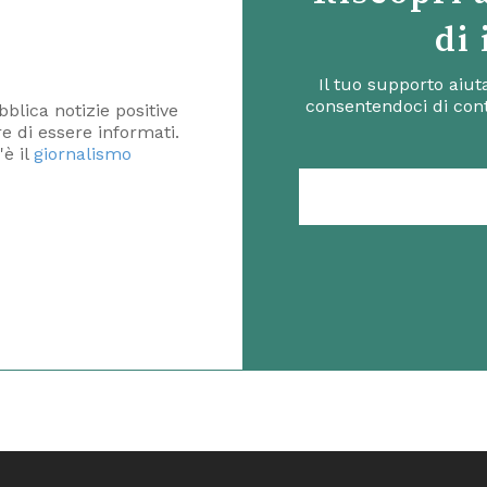
di
Il tuo supporto aiu
consentendoci di cont
blica notizie positive
ere di essere informati.
'è il
giornalismo