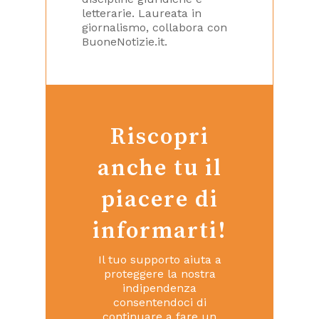
letterarie. Laureata in
giornalismo, collabora con
BuoneNotizie.it.
Riscopri
anche tu il
piacere di
informarti!
Il tuo supporto aiuta a
proteggere la nostra
indipendenza
consentendoci di
continuare a fare un