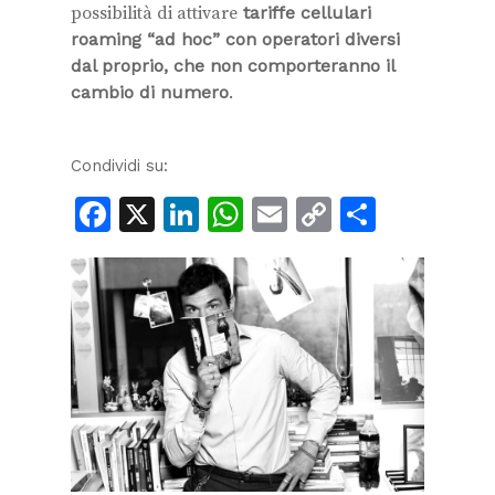
possibilità di attivare
tariffe cellulari
roaming “ad hoc” con operatori diversi
dal proprio, che non comporteranno il
cambio di numero
.
Condividi su:
Facebook
X
LinkedIn
WhatsApp
Email
Copy
Condiv
Link