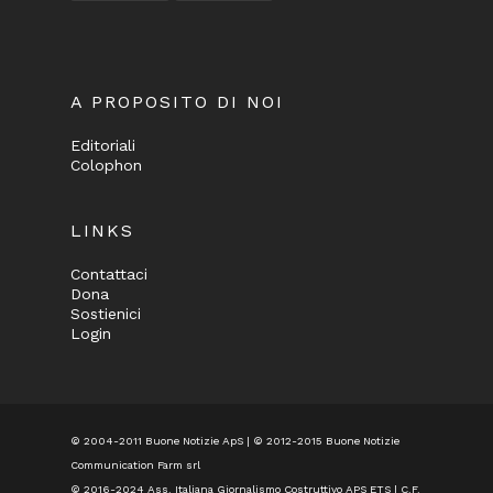
A PROPOSITO DI NOI
Editoriali
Colophon
LINKS
Contattaci
Dona
Sostienici
Login
© 2004-2011 Buone Notizie ApS | © 2012-2015 Buone Notizie
Communication Farm srl
© 2016-2024
Ass. Italiana Giornalismo Costruttivo APS ETS
| C.F.