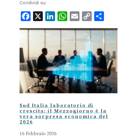
Condividi su:
Facebook
X
LinkedIn
WhatsApp
Email
Copy
Condiv
Link
Sud Italia laboratorio di
crescita: il Mezzogiorno è la
vera sorpresa economica del
2026
16 Febbraio 2026